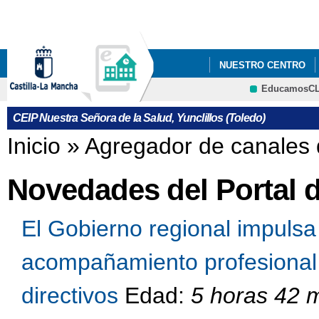
Pa
co
pri
NUESTRO CENTRO
EducamosC
INSTAGRAM DEL CEN
CRFP
CEIP Nuestra Señora de la Salud, Yunclillos (Toledo)
Se encuentra usted aquí
Inicio
»
Agregador de canales 
Novedades del Portal 
El Gobierno regional impuls
acompañamiento profesional 
directivos
Edad:
5 horas 42 