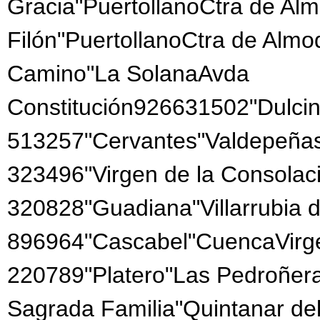
Gracia"PuertollanoCtra de Al
Filón"PuertollanoCtra de Almo
Camino"La SolanaAvda
Constitución926631502"Dulcin
513257"Cervantes"Valdepeñas
323496"Virgen de la Consola
320828"Guadiana"Villarrubia 
896964"Cascabel"CuencaVirge
220789"Platero"Las Pedroñer
Sagrada Familia"Quintanar d