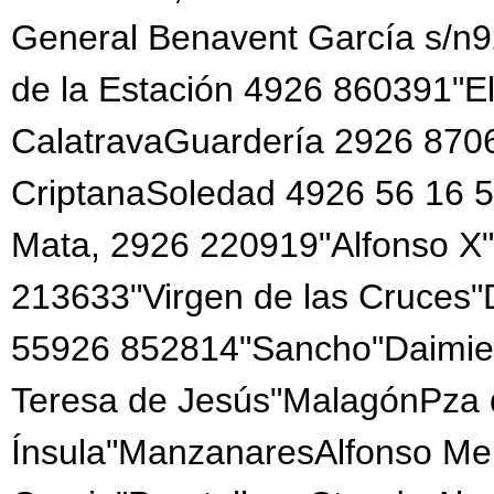
General Benavent García s/n
de la Estación 4926 860391"El
CalatravaGuardería 2926 870
CriptanaSoledad 4926 56 16 5
Mata, 2926 220919"Alfonso X"
213633"Virgen de las Cruces
55926 852814"Sancho"Daimie
Teresa de Jesús"MalagónPza 
Ínsula"ManzanaresAlfonso Me