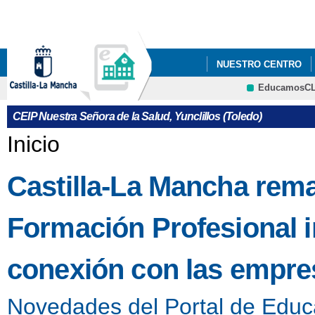
Pa
co
pri
NUESTRO CENTRO
EducamosC
INSTAGRAM DEL CEN
CRFP
CEIP Nuestra Señora de la Salud, Yunclillos (Toledo)
Se encuentra usted aquí
Inicio
Castilla-La Mancha rem
Formación Profesional 
conexión con las empres
Novedades del Portal de Educ