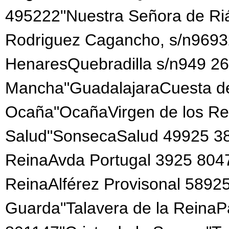
495222"Nuestra Señora de Ri
Rodriguez Cagancho, s/n969
HenaresQuebradilla s/n949 26
Mancha"GuadalajaraCuesta d
Ocaña"OcañaVirgen de los Re
Salud"SonsecaSalud 49925 380
ReinaAvda Portugal 3925 80472
ReinaAlférez Provisonal 5892
Guarda"Talavera de la Reina