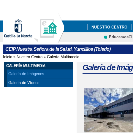
Pa
co
pri
NUESTRO CENTRO
EducamosC
INSTAGRAM DEL CEN
CRFP
CEIP Nuestra Señora de la Salud, Yunclillos (Toledo)
Inicio
»
Nuestro Centro
»
Galería Multimedia
Se encuentra usted aquí
Galería de Imá
GALERÍA MULTIMEDIA
Galería de Imágenes
Galería de Vídeos