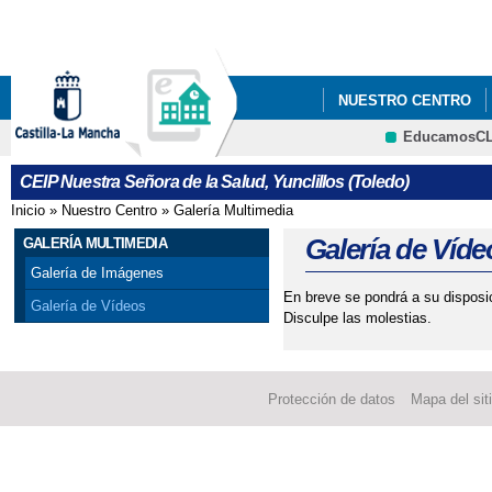
Pa
co
pri
NUESTRO CENTRO
EducamosC
INSTAGRAM DEL CEN
CRFP
CEIP Nuestra Señora de la Salud, Yunclillos (Toledo)
Inicio
»
Nuestro Centro
»
Galería Multimedia
Se encuentra usted aquí
Galería de Víde
GALERÍA MULTIMEDIA
Galería de Imágenes
En breve se pondrá a su disposi
Galería de Vídeos
Disculpe las molestias.
Protección de datos
Mapa del sit